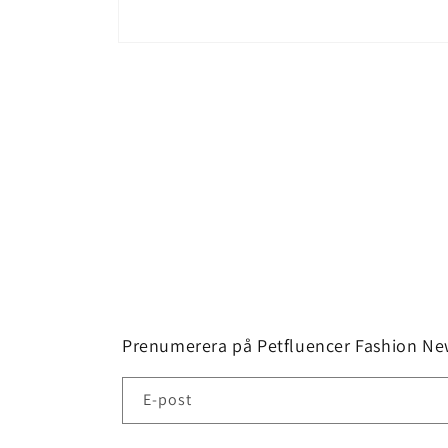
Öppna
mediet
1
i
modalfönster
Prenumerera på Petfluencer Fashion New
E-post