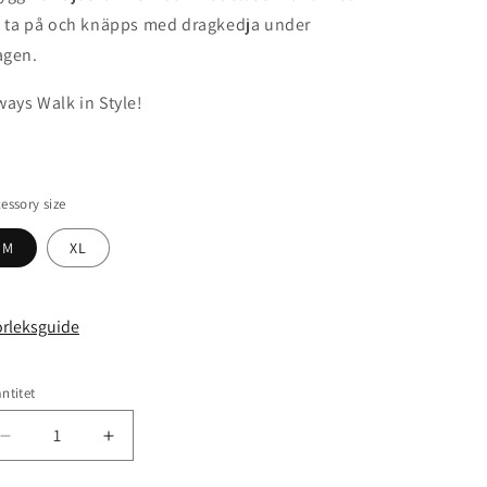
t ta på och knäpps med dragkedja under
gen.
ways Walk in Style!
essory size
M
XL
orleksguide
ntitet
antitet
Minska
Öka
kvantitet
kvantitet