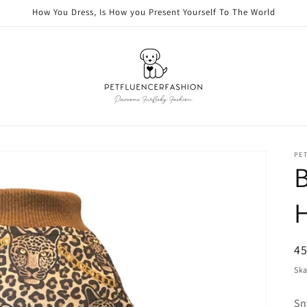
How You Dress, Is How you Present Yourself To The World
PE
H
Or
4
pr
Ska
Sn