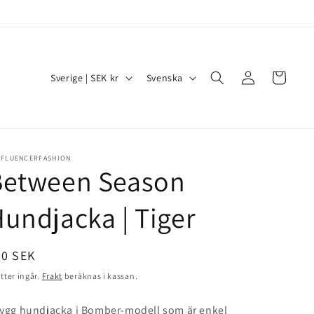
Logga
L
S
Varukorg
Sverige | SEK kr
Svenska
in
a
p
n
r
d
å
/
k
TFLUENCERFASHION
Between Season
R
e
undjacka | Tiger
g
i
dinarie
50 SEK
o
is
tter ingår.
Frakt
beräknas i kassan.
n
ygg hundjacka i Bomber-modell som är enkel