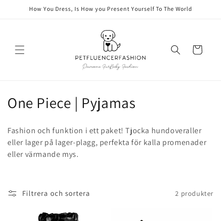
vidare
How You Dress, Is How you Present Yourself To The World
till
innehåll
Varukorg
P
One Piece | Pyjamas
r
Fashion och funktion i ett paket! Tjocka hundoveraller
o
eller lager på lager-plagg, perfekta för kalla promenader
eller värmande mys.
d
u
k
Filtrera och sortera
2 produkter
t