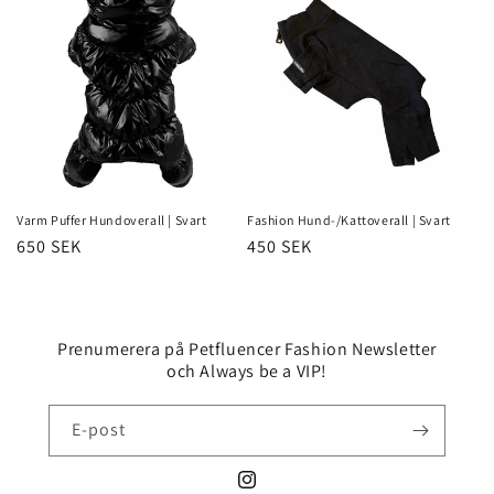
s
e
r
i
e
Varm Puffer Hundoverall | Svart
Fashion Hund-/Kattoverall | Svart
:
Ordinarie
650 SEK
Ordinarie
450 SEK
pris
pris
Prenumerera på Petfluencer Fashion Newsletter
och Always be a VIP!
E-post
Instagram