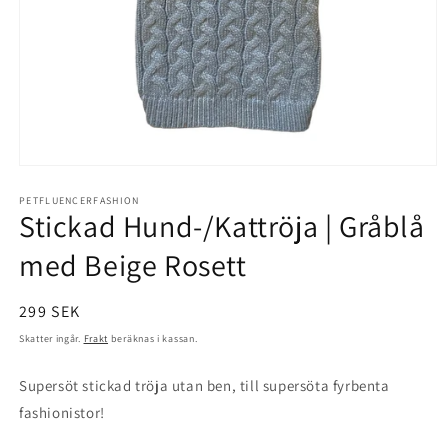
Öppna
mediet
1
PETFLUENCERFASHION
Stickad Hund-/Kattröja | Gråblå
i
modalfönster
med Beige Rosett
Ordinarie
299 SEK
pris
Skatter ingår.
Frakt
beräknas i kassan.
Supersöt stickad tröja utan ben, till supersöta fyrbenta
fashionistor!