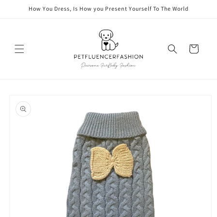
vidare
How You Dress, Is How you Present Yourself To The World
till
innehåll
Varukorg
å vidare till
roduktinformation