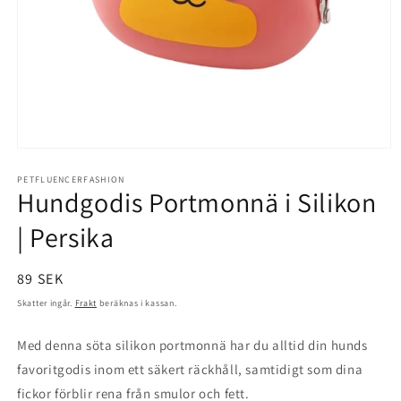
Öppna
mediet
1
PETFLUENCERFASHION
Hundgodis Portmonnä i Silikon
i
modalfönster
| Persika
Ordinarie
89 SEK
pris
Skatter ingår.
Frakt
beräknas i kassan.
Med denna söta silikon portmonnä har du alltid din hunds
favoritgodis inom ett säkert räckhåll, samtidigt som dina
fickor
förblir
rena från smulor och fett.