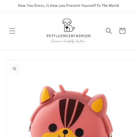
vidare
How You Dress, Is How you Present Yourself To The World
till
innehåll
Varukorg
å vidare till
roduktinformation