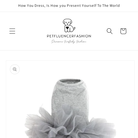
vidare
How You Dress, Is How you Present Yourself To The World
till
innehåll
Varukorg
å vidare till
roduktinformation