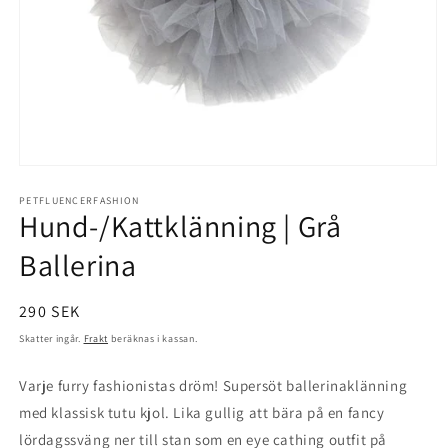
Öppna
mediet
1
PETFLUENCERFASHION
Hund-/Kattklänning | Grå
i
modalfönster
Ballerina
Ordinarie
290 SEK
pris
Skatter ingår.
Frakt
beräknas i kassan.
Varje furry fashionistas dröm! Supersöt ballerinaklänning
med klassisk tutu kjol. Lika gullig att bära på en fancy
lördagssväng ner till stan som en eye cathing outfit på