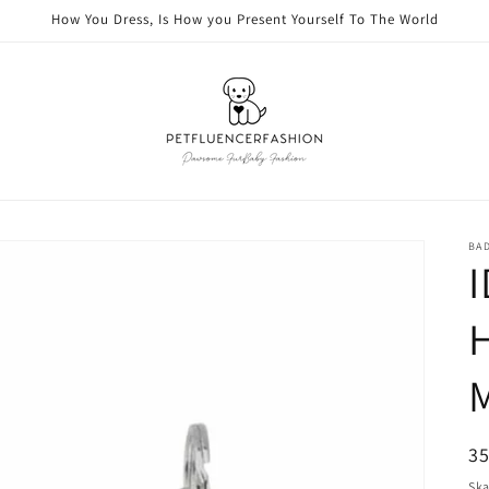
How You Dress, Is How you Present Yourself To The World
BAD
I
M
Or
3
pr
Ska