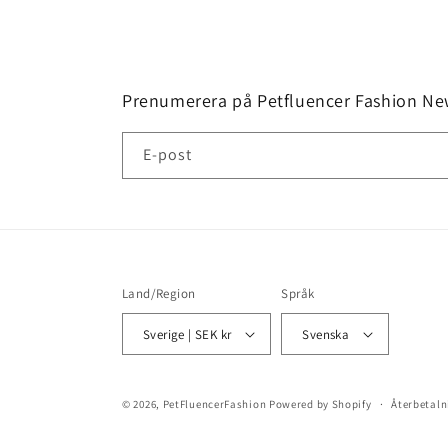
modalfönster
Prenumerera på Petfluencer Fashion New
E-post
Land/Region
Språk
Sverige | SEK kr
Svenska
© 2026,
PetFluencerFashion
Powered by Shopify
Återbetaln