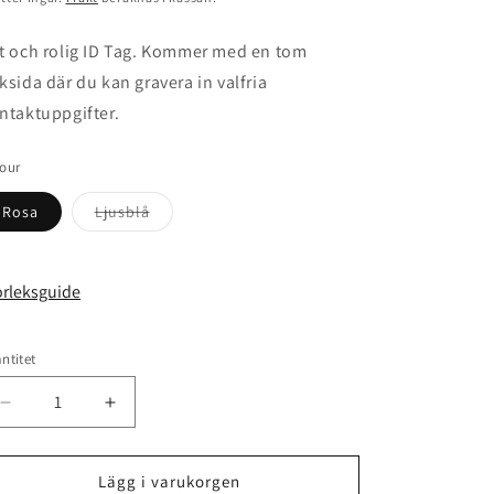
t och rolig ID Tag. Kommer med en tom
ksida där du kan gravera in valfria
ntaktuppgifter.
our
Varianten
Rosa
Ljusblå
är
slutsåld
eller
inte
tillgänglig
orleksguide
ntitet
antitet
Minska
Öka
kvantitet
kvantitet
för
för
ID
ID
Lägg i varukorgen