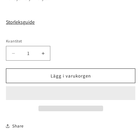
Storleksguide
Kvantitet
Kvantitet
Minska
Öka
kvantitet
kvantitet
för
för
Hairmes
Hairmes
Lägg i varukorgen
Hundleksak
Hundleksak
|
|
Boll
Boll
Share