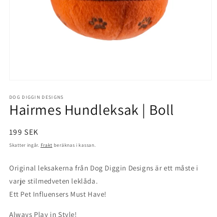
Öppna
mediet
1
DOG DIGGIN DESIGNS
Hairmes Hundleksak | Boll
i
modalfönster
Ordinarie
199 SEK
pris
Skatter ingår.
Frakt
beräknas i kassan.
Original leksakerna från Dog Diggin Designs är ett måste i
varje stilmedveten leklåda.
Ett Pet Influensers Must Have!
Always Play in Style!