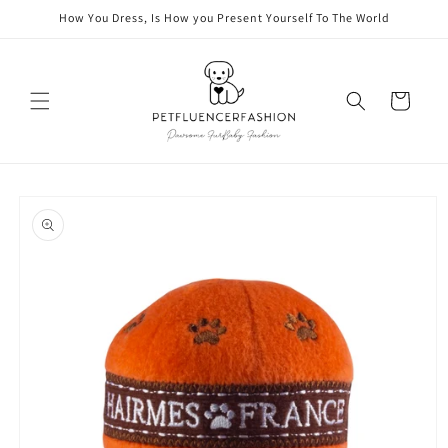
vidare
How You Dress, Is How you Present Yourself To The World
till
innehåll
Varukorg
å vidare till
roduktinformation