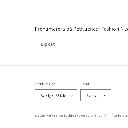
modalfönster
Prenumerera på Petfluencer Fashion New
E-post
Land/Region
Språk
Sverige | SEK kr
Svenska
© 2026,
PetFluencerFashion
Powered by Shopify
Återbetaln