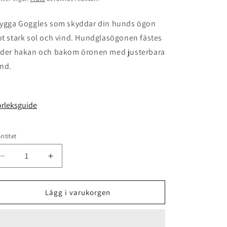
ygga Goggles som skyddar din hunds ögon
t stark sol och vind. Hundglasögonen fästes
der hakan och bakom öronen med justerbara
nd.
orleksguide
ntitet
antitet
Minska
Öka
kvantitet
kvantitet
för
för
Goggles
Goggles
Lägg i varukorgen
Hundglasögon
Hundglasögon
|
|
Rosa
Rosa