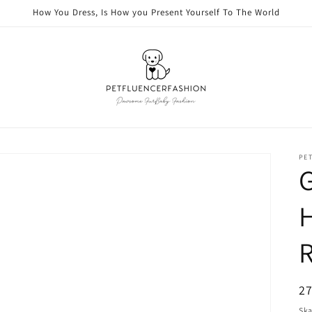
How You Dress, Is How you Present Yourself To The World
PE
Or
2
pr
Ska