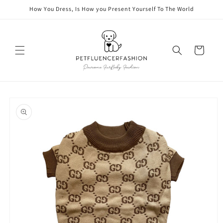
vidare
How You Dress, Is How you Present Yourself To The World
till
innehåll
Varukorg
å vidare till
roduktinformation