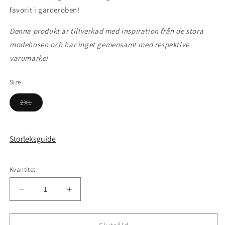
favorit i garderoben!
Denna produkt är tillverkad med inspiration från de stora
modehusen och har inget gemensamt med respektive
varumärke!
Size
Varianten
2XL
är
slutsåld
eller
inte
tillgänglig
Storleksguide
Kvantitet
Kvantitet
Minska
Öka
kvantitet
kvantitet
för
för