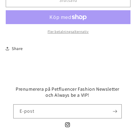
Fashion
Fashion
Slutsåld
Hundtröja/Kattröja
Hundtröja/Kattröja
|
|
Brun
Brun
Fler betalningsalternativ
Share
Prenumerera på Petfluencer Fashion Newsletter
och Always be a VIP!
E-post
Instagram