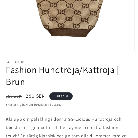
Öppna
mediet
1
GG-LICIOUS
Fashion Hundtröja/Kattröja |
i
modalfönster
Brun
Ordinarie
Försäljningspris
250 SEK
550 SEK
Slutsåld
pris
Skatter ingår.
Frakt
beräknas i kassan.
Klä upp din pälskling i denna GG-Licious Hundtröja och
boosta din egna outfit of the day med en extra fashion
touch! En riktig klassisk design som alltid kommer vara en