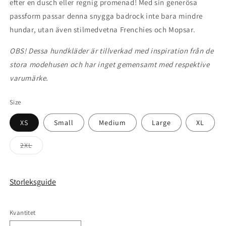
efter en dusch eller regnig promenad! Med sin generösa
passform passar denna snygga badrock inte bara mindre
hundar, utan även stilmedvetna Frenchies och Mopsar.
OBS!
Dessa hundkläder är tillverkad med inspiration från de
stora modehusen och har inget gemensamt med respektive
varumärke.
Size
XS
Small
Medium
Large
XL
Varianten
2XL
är
slutsåld
eller
inte
tillgänglig
Storleksguide
Kvantitet
Kvantitet