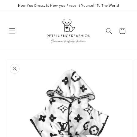
vidare
How You Dress, Is How you Present Yourself To The World
till
innehåll
Varukorg
å vidare till
roduktinformation