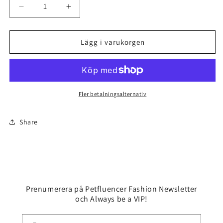
Minska
Öka
kvantitet
kvantitet
för
för
Fashion
Fashion
Lägg i varukorgen
Badrock
Badrock
till
till
Hund
Hund
i
i
Trendigt
Trendigt
Fler betalningsalternativ
Mönster
Mönster
Share
Prenumerera på Petfluencer Fashion Newsletter
och Always be a VIP!