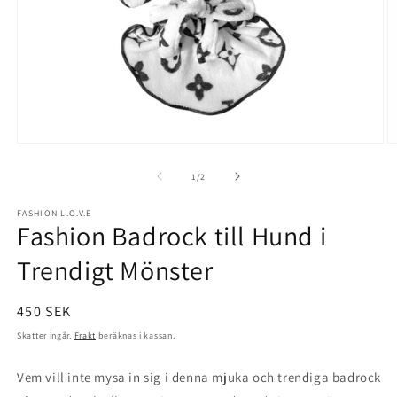
Öppna
Ö
mediet
m
1
2
av
1
/
2
i
i
modalfönster
m
FASHION L.O.V.E
Fashion Badrock till Hund i
Trendigt Mönster
Ordinarie
450 SEK
pris
Skatter ingår.
Frakt
beräknas i kassan.
Vem vill inte mysa in sig i denna mjuka och trendiga badrock