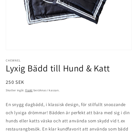
Öppna
mediet
1
CHEWNEL
Lyxig Bädd till Hund & Katt
i
modalfönster
Ordinarie
250 SEK
pris
Skatter ingår.
Frakt
beräknas i kassan.
En snygg dagbädd, i klassisk design, för stilfullt snoozande
och lyxiga drömmar! Bädden är perfekt att bära med sig i din
hunds eller katts väska och att använda som skydd vid t.ex
restaurangbesök. En klar kundfavorit att använda som bädd