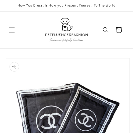
vidare
How You Dress, Is How you Present Yourself To The World
till
innehåll
Varukorg
å vidare till
roduktinformation