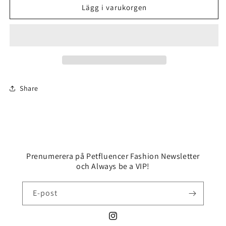
Lyxig
Lyxig
Lägg i varukorgen
Bädd
Bädd
till
till
Hund
Hund
&amp;
&amp;
Katt
Katt
Share
Prenumerera på Petfluencer Fashion Newsletter
och Always be a VIP!
E-post
Instagram