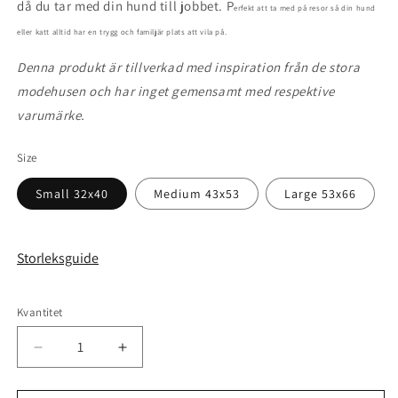
då du tar med din hund till jobbet. P
erfekt att ta med på resor så din hund
eller katt alltid har en trygg och familjär plats att vila på.
Denna produkt är tillverkad med inspiration från de stora
modehusen och har inget gemensamt med respektive
varumärke.
Size
Small 32x40
Medium 43x53
Large 53x66
Storleksguide
Kvantitet
Kvantitet
Minska
Öka
kvantitet
kvantitet
för
för