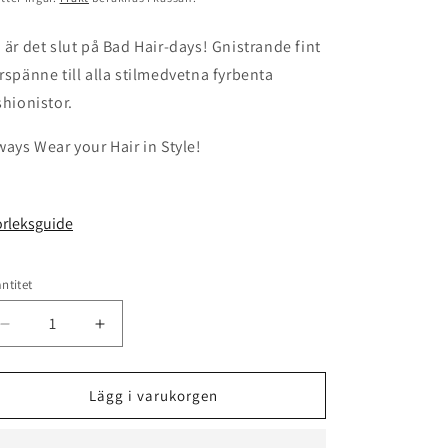
 är det slut på Bad Hair-days!
Gnistrande fint
rspänne till alla stilmedvetna fyrbenta
shionistor.
ways Wear your Hair in Style!
orleksguide
ntitet
antitet
Minska
Öka
kvantitet
kvantitet
för
för
Hårspänne
Hårspänne
Lägg i varukorgen
till
till
Hund
Hund