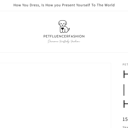
How You Dress, Is How you Present Yourself To The World
PE
H
|
H
Or
1
pr
Ska