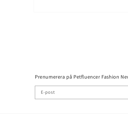
Öppna
mediet
1
i
modalfönster
Prenumerera på Petfluencer Fashion New
E-post