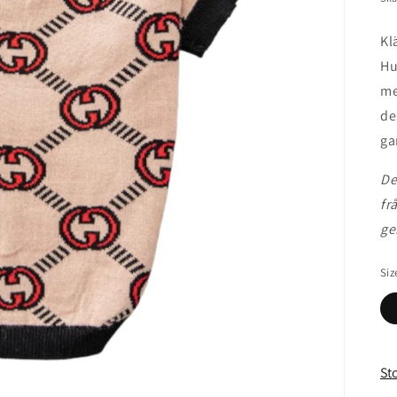
Kl
Hu
me
de
ga
De
fr
ge
Siz
St