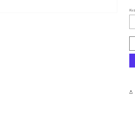
Kva
Kv