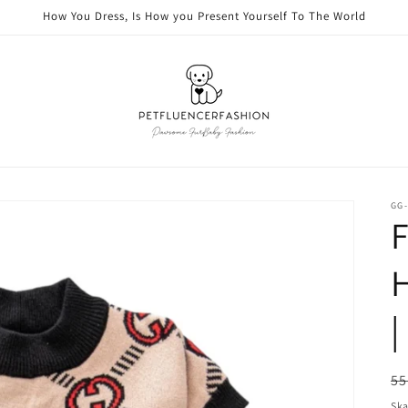
How You Dress, Is How you Present Yourself To The World
GG-
H
|
Or
55
pr
Ska