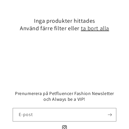
s
e
Inga produkter hittades
Använd färre filter eller
ta bort alla
r
i
e
:
Prenumerera på Petfluencer Fashion Newsletter
och Always be a VIP!
E-post