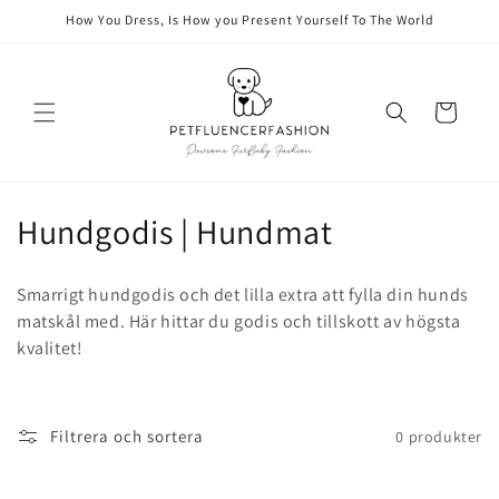
vidare
How You Dress, Is How you Present Yourself To The World
till
innehåll
Varukorg
P
Hundgodis | Hundmat
r
Smarrigt hundgodis och det lilla extra att fylla din hunds
o
matskål med. Här hittar du godis och tillskott av högsta
kvalitet!
d
u
k
Filtrera och sortera
0 produkter
t