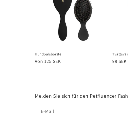
Hundpälsborste
Tvättsvam
Normaler
Von 125 SEK
Normal
99 SEK
Preis
Preis
Melden Sie sich für den Petfluencer Fas
E-Mail