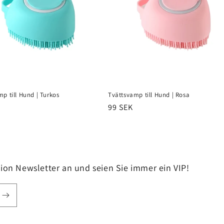
p till Hund | Turkos
Tvättsvamp till Hund | Rosa
er
Normaler
99 SEK
Preis
hion Newsletter an und seien Sie immer ein VIP!