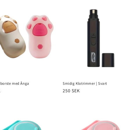
borste med Ånga
Smidig Klotrimmer | Svart
er
K
Normaler
250 SEK
Preis