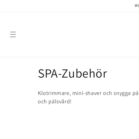
Direkt
Wi
zum
Inhalt
K
SPA-Zubehör
a
Klotrimmare, mini-shaver och snygga päl
t
och pälsvård!
e
g