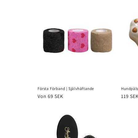
o
r
i
e
:
Första Förband | Självhäftande
Hundpäls
Normaler
Von 69 SEK
Normal
119 SE
Preis
Preis