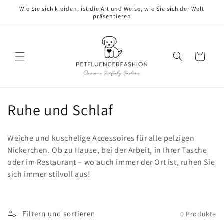
Direkt
Wie Sie sich kleiden, ist die Art und Weise, wie Sie sich der Welt
zum
präsentieren
Inhalt
Warenkorb
K
Ruhe und Schlaf
a
Weiche und kuschelige Accessoires für alle pelzigen
t
Nickerchen. Ob zu Hause, bei der Arbeit, in Ihrer Tasche
oder im Restaurant – wo auch immer der Ort ist, ruhen Sie
e
sich immer stilvoll aus!
g
o
Filtern und sortieren
0 Produkte