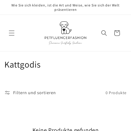
Direkt
Wie Sie sich kleiden, ist die Art und Weise, wie Sie sich der Welt
zum
präsentieren
Inhalt
Warenkorb
K
Kattgodis
a
t
Filtern und sortieren
0 Produkte
e
g
o
Keine Produkte gefunden